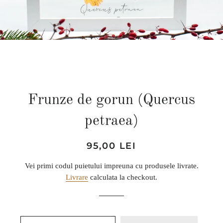
Frunze de gorun (Quercus
petraea)
Preț
Preț
95,00 LEI
obișnuit
de
Vei primi codul puietului impreuna cu produsele livrate.
vânzare
Livrare
calculata la checkout.