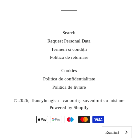
Facebook
Twitter
Pinterest
Search
Request Personal Data
Termeni și condiții
Politica de returnare
Cookies
Politica de confidențialitate
Politica de livrare
© 2026,
Transylmagica - cadouri și suveniruri cu misiune
Powered by Shopify
Modalități
de
Română
plată