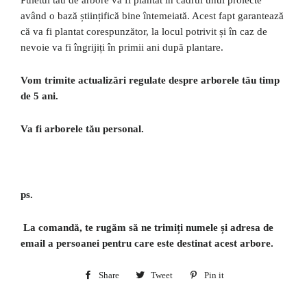
Puietul tău de arbore va fi plantat în cadrul unui proiecte
având o bază științifică bine întemeiată. Acest fapt garantează
că va fi plantat corespunzător, la locul potrivit și în caz de
nevoie va fi îngrijiți în primii ani după plantare.
Vom trimite actualizări regulate despre arborele tău timp
de 5 ani.
Va fi arborele tău personal.
ps.
La comandă, te rugăm să ne trimiți numele și adresa de
email a persoanei pentru care este destinat acest arbore.
Share
Share
Tweet
Tweet
Pin it
Pin
on
on
on