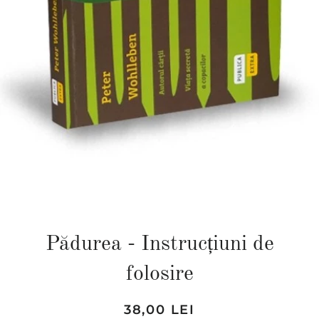
Pădurea - Instrucțiuni de
folosire
Preț
Preț
38,00 LEI