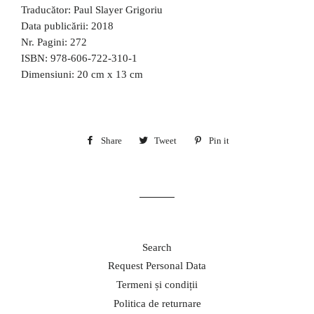
Traducător:
Paul Slayer Grigoriu
Data publicării:
2018
Nr. Pagini:
272
ISBN:
978-606-722-310-1
Dimensiuni: 20 cm x 13 cm
Share
Share
Tweet
Tweet
Pin it
Pin
on
on
on
Facebook
Twitter
Pinterest
Search
Request Personal Data
Termeni și condiții
Politica de returnare