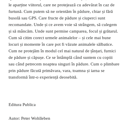
le aparține viitorul, care ne protejează cu adevărat în caz de
furtună. Cum putem să ne orientăm în pădure, chiar și fără
busolă sau GPS. Care fructe de pădure și ciuperci sunt
recomandate. Unde și ce avem voie să strângem, să culegem
și să mâncăm. Unde sunt permise camparea, focul și grătarul.
Cum să citim corect urmele animalelor – și cele mai bune
locuri și momente în care pot fi văzute animalele sălbatice.
Cum ne protejăm în modul cel mai natural de țânțari, furnici
de pădure și căpușe. Ce se întâmplă când suntem cu copiii
sau când petrecem noaptea singuri în pădure. Cum o plimbare
prin pădure făcută primăvara, vara, toamna și iarna se
transformă într-o experiență deosebită.
Editura Publica
Autor: Peter Wohlleben