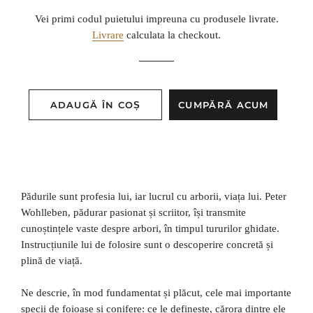
obișnuit
de
Vei primi codul puietului impreuna cu produsele livrate.
vânzare
Livrare
calculata la checkout.
ADAUGĂ ÎN COȘ
CUMPĂRĂ ACUM
Pădurile sunt profesia lui, iar lucrul cu arborii, viața lui. Peter
Wohlleben, pădurar pasionat și scriitor, își transmite
cunoștințele vaste despre arbori, în timpul tururilor ghidate.
Instrucțiunile lui de folosire sunt o descoperire concretă și
plină de viață.
Ne descrie, în mod fundamentat și plăcut, cele mai importante
specii de foioase și conifere: ce le definește, cărora dintre ele