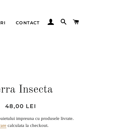
AUTENTIFICARE
CĂUTARE
COȘ
RI
CONTACT
rra Insecta
Preț
Preț
48,00 LEI
obișnuit
de
uietului impreuna cu produsele livrate.
vânzare
rare
calculata la checkout.