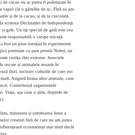
ui de cacao nu ar putea fi polenizate în
cu capul cât o gămălie de ac. Fără ea am
dio și de la cacao, și de la ciocolată.
 la scrierea Declarației de Independență
r și gale. Un tip special de gală este cea
 este responsabilă o viespe micuță.
 a fost un pion esențial în experimente
gice premiate cu șase premii Nobel, iar
ate curăța răni extreme. Insectele
le uscate și animalele moarte în
ză flori, inclusiv culturile de care noi
 mult. Asigură hrana altor animale, cum
liliecii. Controlează organismele
i. Viața, așa cum o știm, depinde de
ci.
udata, minunata și uimitoarea lume a
aselor creaturi fără de care nu am putea
e influențează ecosistemul mai mult decât
ina.