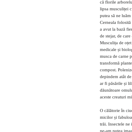
că florile arborel
lipsa musculiței 
putea să ne luăm a
Cerneala folosită
a avut la bază fie
de stejar, de care
Musculița de oțet
medicale și biolo
musca de carne po
transformă plante
compost. Polenizea
depindem atât de
ar fi păsările și 
dăunătoare omulu
aceste creaturi mi
O călătorie în ci
micilor și fabulo
trăi. Insectele n
ne-am putea imag