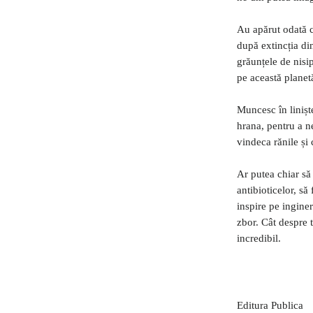
Au apărut odată c
după extincția di
grăunțele de nisip
pe această planet
Muncesc în liniște
hrana, pentru a n
vindeca rănile și 
Ar putea chiar să 
antibioticelor, să 
inspire pe inginer
zbor. Cât despre tr
incredibil.
Editura Publica