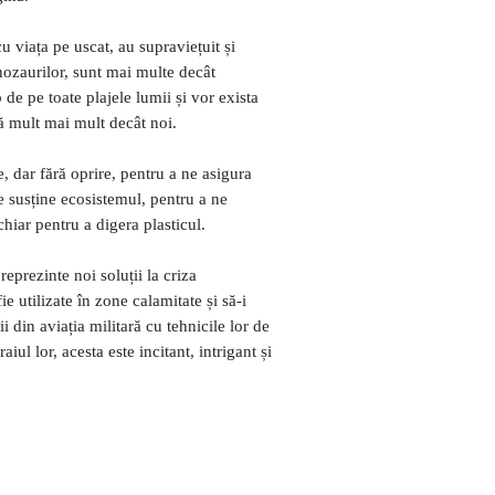
u viața pe uscat, au supraviețuit și
nozaurilor, sunt mai multe decât
 de pe toate plajele lumii și vor exista
ă mult mai mult decât noi.
, dar fără oprire, pentru a ne asigura
e susține ecosistemul, pentru a ne
chiar pentru a digera plasticul.
reprezinte noi soluții la criza
fie utilizate în zone calamitate și să-i
ii din aviația militară cu tehnicile lor de
aiul lor, acesta este incitant, intrigant și