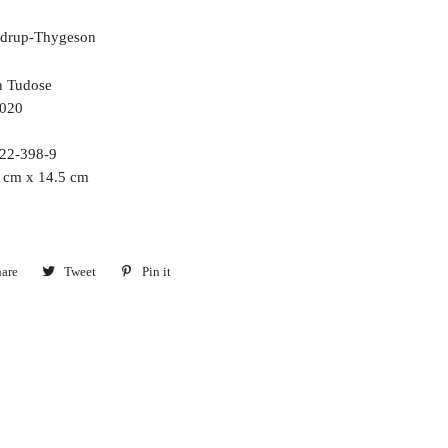
rdrup-Thygeson
n Tudose
020
22-398-9
5 cm x 14.5 cm
are
Share
Tweet
Tweet
Pin it
Pin
on
on
on
Facebook
Twitter
Pinterest