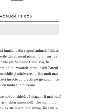
ADAUGĂ ÎN COȘ
ntă jumătate din regnul animal. Trăiesc
terile din adâncul pământului, sus, pe
 înalte ale Munților Himalaya, în
erelor, în izvoarele termale din Parcul
urechile și nările creaturilor mult mai
xistă insecte cu urechi pe genunchi, cu
i cu limbi sub picioare.
tre noi consideră că viața ar fi mai bună
 ar fi chiar imposibilă. Cei mai mulți
 nu există miere fără albine, însă nu și